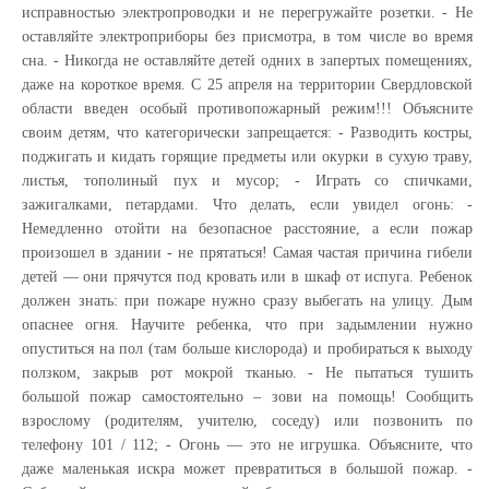
исправностью электропроводки и не перегружайте розетки. - Не
оставляйте электроприборы без присмотра, в том числе во время
сна. - Никогда не оставляйте детей одних в запертых помещениях,
даже на короткое время. С 25 апреля на территории Свердловской
области введен особый противопожарный режим!!! Объясните
своим детям, что категорически запрещается: - Разводить костры,
поджигать и кидать горящие предметы или окурки в сухую траву,
листья, тополиный пух и мусор; - Играть со спичками,
зажигалками, петардами. Что делать, если увидел огонь: -
Немедленно отойти на безопасное расстояние, а если пожар
произошел в здании - не прятаться! Самая частая причина гибели
детей — они прячутся под кровать или в шкаф от испуга. Ребенок
должен знать: при пожаре нужно сразу выбегать на улицу. Дым
опаснее огня. Научите ребенка, что при задымлении нужно
опуститься на пол (там больше кислорода) и пробираться к выходу
ползком, закрыв рот мокрой тканью. - Не пытаться тушить
большой пожар самостоятельно – зови на помощь! Сообщить
взрослому (родителям, учителю, соседу) или позвонить по
телефону 101 / 112; - Огонь — это не игрушка. Объясните, что
даже маленькая искра может превратиться в большой пожар. -