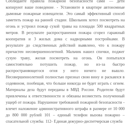
Соблюдайте правила пожарной безопасности сами — дети
копируют ваше поведение. - Установите в квартире автономные
дымовые пожарные извещатели. Это самый эффективный способ
заметить пожар на ранней стадии. Школьник хотел посмотреть на
огонь и устроил пожар сухой травы на площади 500 квадратных
метров. В результате распространения пожара сгорел гаражный
кооператив и 3 жилых дома с надворными постройками. В
результате до следственных действий выявлено, что к пожару
причастен несовершеннолетний. Мальчик нашел спички, поджег
сухую траву, желая посмотреть на огонь. Он попытался
самостоятельно потушить пожар, но из-за быстро
распространяющегося огня у него ничего не вышло.
Несовершеннолетний полностью признал свою вину и раскаялся в
содеянном, пообещав, что больше никогда не будет играть с огнем.
Материалы дела будут переданы в МВД России. Родители будут
привлечены к ответственности и обязаны возместить полученный
ущерб от пожара. Нарушение требований пожарной безопасности -
влечет наложение административного штрафа в размере от 10 000
до 800 000 рублей 101 – единый телефон вызова пожарно –
спасательной службы. 112- Единая дежурно-диспетчерская служба