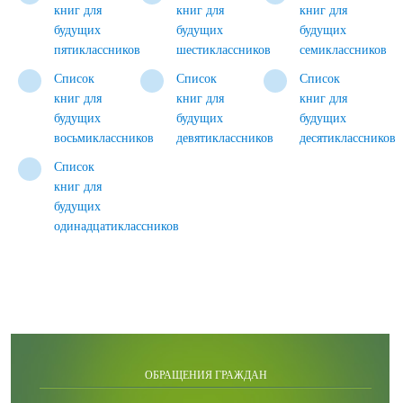
книг для
книг для
книг для
будущих
будущих
будущих
пятиклассников
шестиклассников
семиклассников
Список
Список
Список
книг для
книг для
книг для
будущих
будущих
будущих
восьмиклассников
девятиклассников
десятиклассников
Список
книг для
будущих
одинадцатиклассников
ОБРАЩЕНИЯ ГРАЖДАН