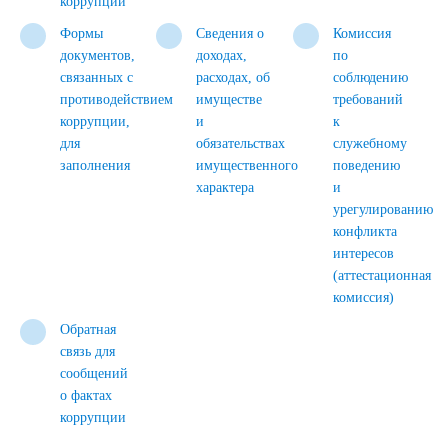
коррупции
Формы
Сведения о
Комиссия
документов,
доходах,
по
связанных с
расходах, об
соблюдению
противодействием
имуществе
требований
коррупции,
и
к
для
обязательствах
служебному
заполнения
имущественного
поведению
характера
и
урегулированию
конфликта
интересов
(аттестационная
комиссия)
Обратная
связь для
сообщений
о фактах
коррупции